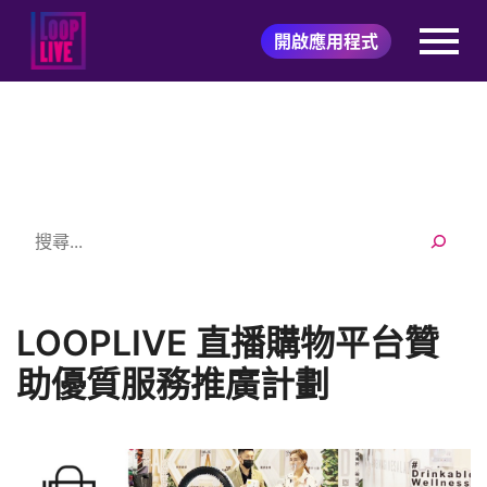
直播購物平臺，有KOL為你推
Skip
介最新最潮的人氣商品 隨時
開啟應用程式
to
LoopLive
隨地開LOOPLIVE 一邊搶購心
content
頭好 LOOPLIVE限時破低價 一
鍵搶貨冇難度
Search
LOOPLIVE 直播購物平台贊
助優質服務推廣計劃