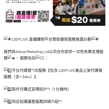
LOOPLIVE 直播購物平台贊助優質服務推廣計劃
我們與Adone Marketing Ltd公司合作提供一次性免費宣傳服
務
， 服務包括
：
平台代運營*1次服務【包含 LOOPLIVE產品上架代運營
服務（含1~3sku）】
製作可購式宣傳短片*1（1 分鐘內）
到店拍攝優惠服務詳細介紹*1