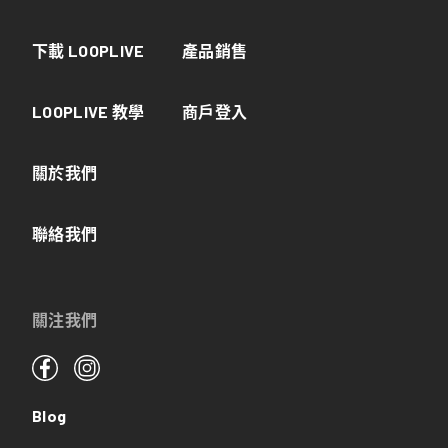
下載 LOOPLIVE
產品銷售
LOOPLIVE 教學
商戶登入
關於我們
聯絡我們
關注我們
Blog