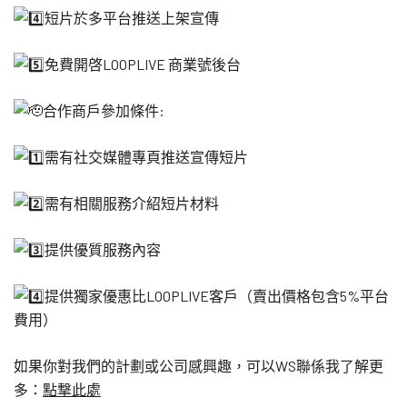
短片於多平台推送上架宣傳
免費開啓LOOPLIVE 商業號後台
合作商戶參加條件:
需有社交媒體專頁推送宣傳短片
需有相關服務介紹短片材料
提供優質服務內容
提供獨家優惠比LOOPLIVE客戶（賣出價格包含5%平台
費用）
如果你對我們的計劃或公司感興趣，可以WS聯係我了解更
多：
點撃此處