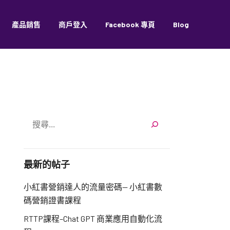
產品銷售
商戶登入
Facebook 專頁
Blog
LIVE限時破低價 一鍵搶貨冇難度
搜
尋
最新的帖子
小紅書營銷達人的流量密碼— 小紅書數
碼營銷證書課程
RTTP課程–Chat GPT 商業應用自動化流