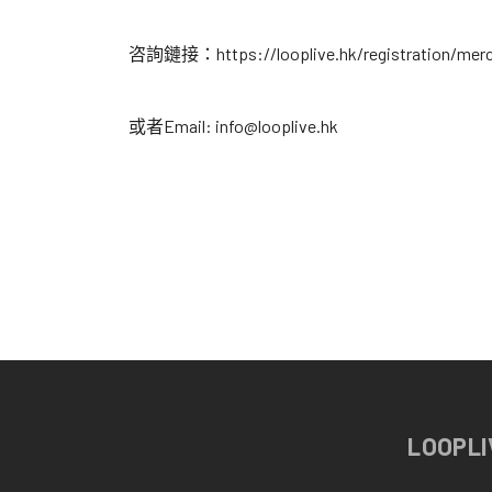
咨詢鏈接：https://looplive.hk/registration/merc
或者Email: info@looplive.hk
LOOPLI