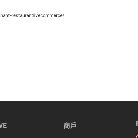
hant-restaurantlivecommerce/
VE
商戶